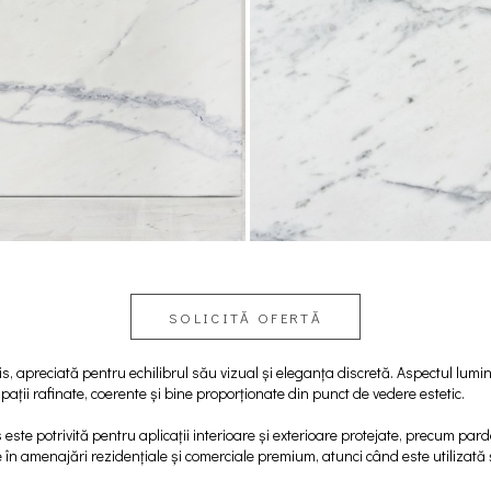
SOLICITĂ OFERTĂ
, apreciată pentru echilibrul său vizual și eleganța discretă. Aspectul lumin
ații rafinate, coerente și bine proporționate din punct de vedere estetic.
ste potrivită pentru aplicații interioare și exterioare protejate, precum pardo
în amenajări rezidențiale și comerciale premium, atunci când este utilizată 