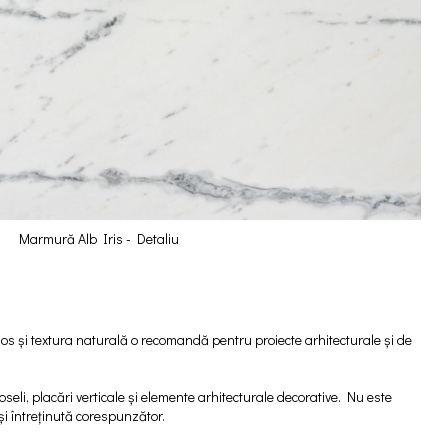
Marmură Alb Iris - Detaliu
os și textura naturală o recomandă pentru proiecte arhitecturale și de
seli, placări verticale și elemente arhitecturale decorative. Nu este
și întreținută corespunzător.