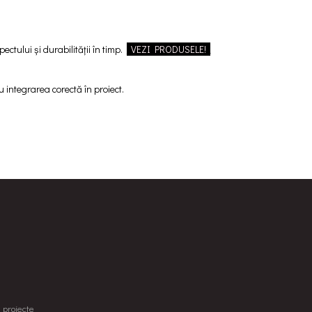
tului și durabilității în timp.
_
VEZI
_
PRODUSELE!
_
 integrarea corectă în proiect.
u proiecte