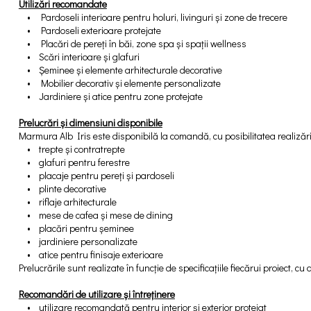
Utilizări recomandate
• Pardoseli interioare pentru holuri, livinguri și zone de trecere
• Pardoseli exterioare protejate
• Placări de pereți în băi, zone spa și spații wellness
• Scări interioare și glafuri
• Șeminee și elemente arhitecturale decorative
• Mobilier decorativ și elemente personalizate
• Jardiniere și atice pentru zone protejate
Prelucrări și dimensiuni disponibile
Marmura Alb Iris este disponibilă la comandă, cu posibilitatea realizări
• trepte și contratrepte
• glafuri pentru ferestre
• placaje pentru pereți și pardoseli
• plinte decorative
• riflaje arhitecturale
• mese de cafea și mese de dining
• placări pentru șeminee
• jardiniere personalizate
• atice pentru finisaje exterioare
Prelucrările sunt realizate în funcție de specificațiile fiecărui proiect, cu at
Recomandări de utilizare și întreținere
• utilizare recomandată pentru interior și exterior protejat