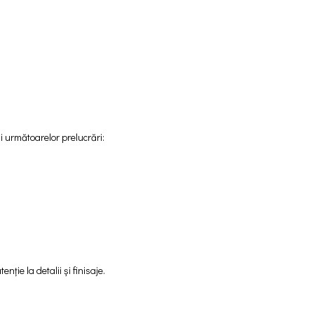
i următoarelor prelucrări:
enție la detalii și finisaje.