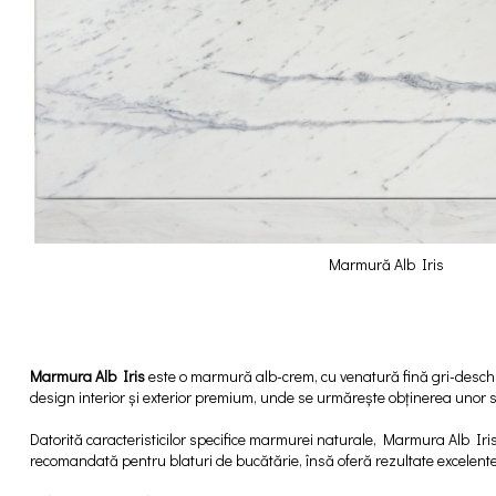
Marmură Alb Iris
Marmura Alb Iris
este o marmură alb-crem, cu venatură fină gri-deschis
design interior și exterior premium, unde se urmărește obținerea unor sp
Datorită caracteristicilor specifice marmurei naturale, Marmura Alb Iris e
recomandată pentru blaturi de bucătărie, însă oferă rezultate excelente 