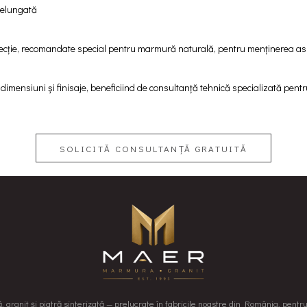
delungată
cție, recomandate special pentru marmură naturală, pentru menținerea aspec
dimensiuni și finisaje, beneficiind de consultanță tehnică specializată pentru
SOLICITĂ CONSULTANȚĂ GRATUITĂ
granit și piatră sinterizată — prelucrate în fabricile noastre din România, pentr