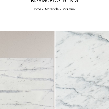
MARMURĂ ALB IRIS
Home
»
Materiale
»
Marmură