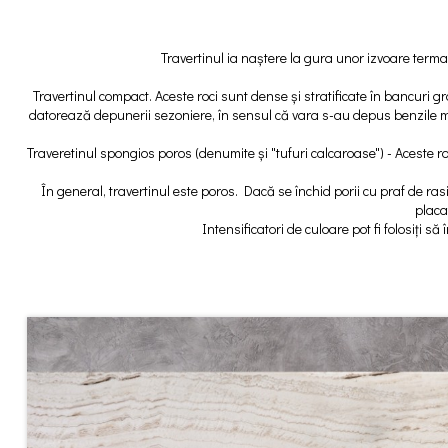
Travertinul ia naștere la gura unor izvoare terma
Travertinul compact. Aceste roci sunt dense și stratificate în bancuri g
datorează depunerii sezoniere, în sensul că vara s-au depus benzile mai 
Traveretinul spongios poros (denumite și "tufuri calcaroase") - Aceste r
În general, travertinul este poros. Dacă se închid porii cu praf de rasi
placa
Intensificatori de culoare pot fi folosiți