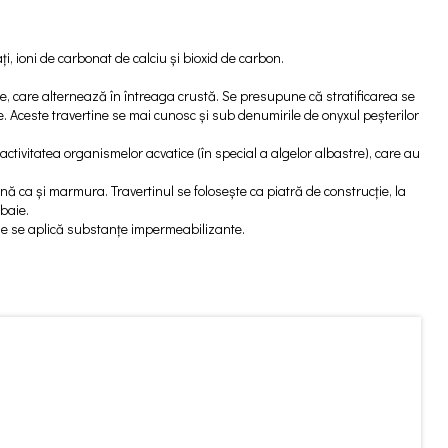
i, ioni de carbonat de calciu și bioxid de carbon.
une, care alternează în întreaga crustă. Se presupune că stratificarea se
e. Aceste travertine se mai cunosc și sub denumirile de onyxul peșterilor
ctivitatea organismelor acvatice (în special a algelor albastre), care au
fină ca și marmura. Travertinul se folosește ca piatră de construcție, la
 baie.
mede se aplică substanțe impermeabilizante.