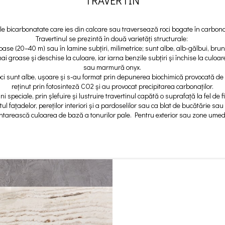
TRAVERTIN
le bicarbonatate care ies din calcare sau traversează roci bogate în carbonaț
Travertinul se prezintă în două varietăți structurale:
roase (20–40 m) sau în lamine subțiri, milimetrice; sunt albe, alb-gălbui, br
groase și deschise la culoare, iar iarna benzile subțiri și închise la culoar
sau marmură onyx.
oci sunt albe, ușoare și s-au format prin depunerea biochimică provocată de a
reținut prin fotosinteză CO2 și au provocat precipitarea carbonaților.
ni speciale, prin șlefuire și lustruire travertinul capătă o suprafață la fel de 
tul fațadelor, pereților interiori și a pardoselilor sau ca blat de bucătărie sau
 să întarească culoarea de bază a tonurilor pale. Pentru exterior sau zone u