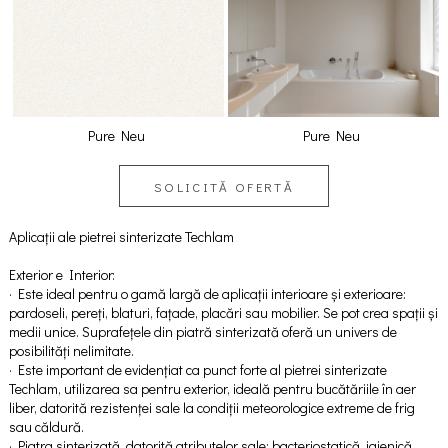
Pure Neu
Pure Neu
SOLICITĂ OFERTĂ
Aplicații ale pietrei sinterizate Techlam
Exterior e Interior:
· Este ideal pentru o gamă largă de aplicații interioare și exterioare:
pardoseli, pereți, blaturi, fațade, placări sau mobilier. Se pot crea spații și
medii unice. Suprafețele din piatră sinterizată oferă un univers de
posibilități nelimitate.
· Este important de evidențiat ca punct forte al pietrei sinterizate
Techlam, utilizarea sa pentru exterior, ideală pentru bucătăriile în aer
liber, datorită rezistenței sale la condiții meteorologice extreme de frig
sau căldură.
· Piatra sinterizată, datorită atributelor sale: bacteriostatică, igienică,