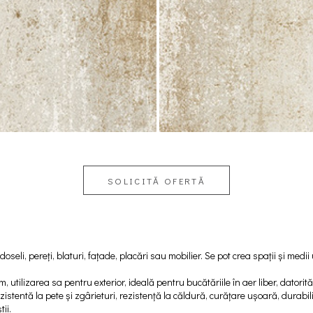
SOLICITĂ OFERTĂ
oseli, pereți, blaturi, fațade, placări sau mobilier. Se pot crea spații și medii
m, utilizarea sa pentru exterior, ideală pentru bucătăriile în aer liber, datorit
rezistentă la pete și zgârieturi, rezistență la căldură, curățare ușoară, durabi
ii.