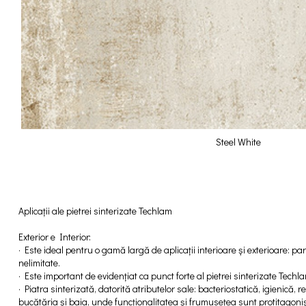
Steel White
Aplicații ale pietrei sinterizate Techlam
Exterior e Interior:
· Este ideal pentru o gamă largă de aplicații interioare și exterioare: pard
nelimitate.
· Este important de evidențiat ca punct forte al pietrei sinterizate Techla
· Piatra sinterizată, datorită atributelor sale: bacteriostatică, igienică, 
bucătăria și baia, unde funcționalitatea și frumusețea sunt protitagonișt