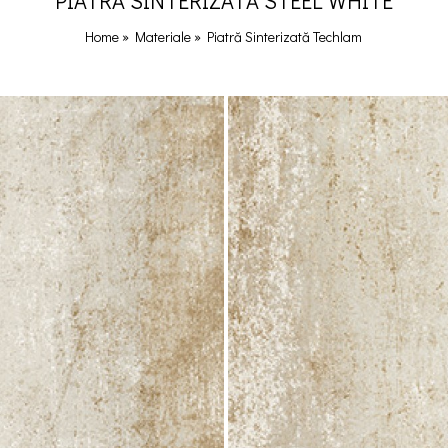
PIATRĂ SINTERIZATĂ STEEL WHITE
Home
»
Materiale
»
Piatră Sinterizată Techlam