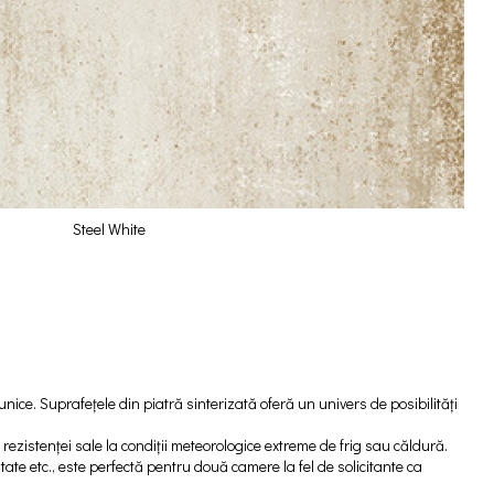
Steel White
 unice. Suprafețele din piatră sinterizată oferă un univers de posibilități
ă rezistenței sale la condiții meteorologice extreme de frig sau căldură.
litate etc., este perfectă pentru două camere la fel de solicitante ca