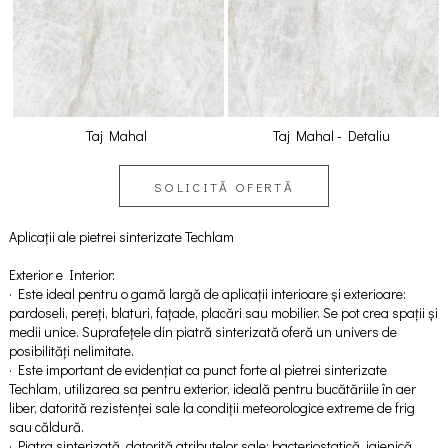
Taj Mahal
Taj Mahal - Detaliu
SOLICITĂ OFERTĂ
Aplicații ale pietrei sinterizate Techlam
Exterior e Interior:
· Este ideal pentru o gamă largă de aplicații interioare și exterioare:
pardoseli, pereți, blaturi, fațade, placări sau mobilier. Se pot crea spații și
medii unice. Suprafețele din piatră sinterizată oferă un univers de
posibilități nelimitate.
· Este important de evidențiat ca punct forte al pietrei sinterizate
Techlam, utilizarea sa pentru exterior, ideală pentru bucătăriile în aer
liber, datorită rezistenței sale la condiții meteorologice extreme de frig
sau căldură.
· Piatra sinterizată, datorită atributelor sale: bacteriostatică, igienică,