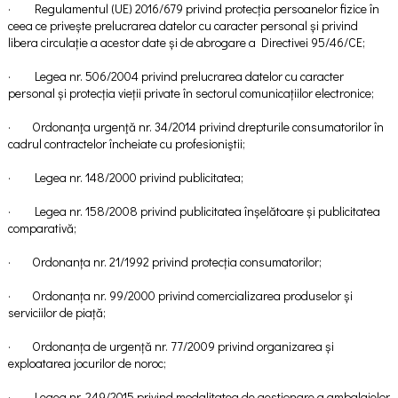
· Regulamentul (UE) 2016/679 privind protecția persoanelor fizice în
ceea ce privește prelucrarea datelor cu caracter personal și privind
libera circulație a acestor date și de abrogare a Directivei 95/46/CE;
· Legea nr. 506/2004 privind prelucrarea datelor cu caracter
personal și protecția vieții private în sectorul comunicațiilor electronice;
· Ordonanţa urgenţă nr. 34/2014 privind drepturile consumatorilor în
cadrul contractelor încheiate cu profesioniştii;
· Legea nr. 148/2000 privind publicitatea;
· Legea nr. 158/2008 privind publicitatea înșelătoare și publicitatea
comparativă;
· Ordonanța nr. 21/1992 privind protecția consumatorilor;
· Ordonanța nr. 99/2000 privind comercializarea produselor și
serviciilor de piață;
· Ordonanța de urgență nr. 77/2009 privind organizarea și
exploatarea jocurilor de noroc;
· Legea nr. 249/2015 privind modalitatea de gestionare a ambalajelor