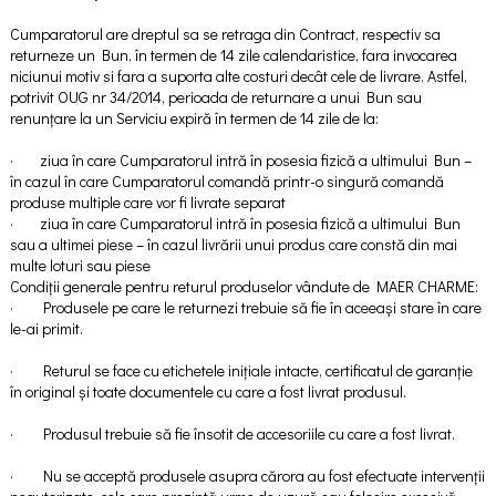
Cumparatorul are dreptul sa se retraga din Contract, respectiv sa
returneze un Bun, în termen de 14 zile calendaristice, fara invocarea
niciunui motiv si fara a suporta alte costuri decât cele de livrare. Astfel,
potrivit OUG nr 34/2014, perioada de returnare a unui Bun sau
renunțare la un Serviciu expiră în termen de 14 zile de la:
· ziua în care Cumparatorul intră în posesia fizică a ultimului Bun –
în cazul în care Cumparatorul comandă printr-o singură comandă
produse multiple care vor fi livrate separat
· ziua în care Cumparatorul intră în posesia fizică a ultimului Bun
sau a ultimei piese – în cazul livrării unui produs care constă din mai
multe loturi sau piese
Condiții generale pentru returul produselor vândute de MAER CHARME:
· Produsele pe care le returnezi trebuie să fie în aceeași stare în care
le-ai primit.
· Returul se face cu etichetele inițiale intacte, certificatul de garanție
în original și toate documentele cu care a fost livrat produsul.
· Produsul trebuie să fie însotit de accesoriile cu care a fost livrat.
· Nu se acceptă produsele asupra cărora au fost efectuate intervenții