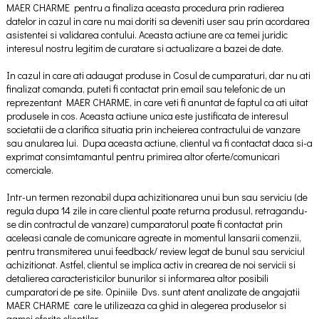
MAER CHARME pentru a finaliza aceasta procedura prin radierea
datelor in cazul in care nu mai doriti sa deveniti user sau prin acordarea
asistentei si validarea contului. Aceasta actiune are ca temei juridic
interesul nostru legitim de curatare si actualizare a bazei de date.
In cazul in care ati adaugat produse in Cosul de cumparaturi, dar nu ati
finalizat comanda, puteti fi contactat prin email sau telefonic de un
reprezentant MAER CHARME, in care veti fi anuntat de faptul ca ati uitat
produsele in cos. Aceasta actiune unica este justificata de interesul
societatii de a clarifica situatia prin incheierea contractului de vanzare
sau anularea lui. Dupa aceasta actiune, clientul va fi contactat daca si-a
exprimat consimtamantul pentru primirea altor oferte/comunicari
comerciale.
Intr-un termen rezonabil dupa achizitionarea unui bun sau serviciu (de
regula dupa 14 zile in care clientul poate returna produsul, retragandu-
se din contractul de vanzare) cumparatorul poate fi contactat prin
aceleasi canale de comunicare agreate in momentul lansarii comenzii,
pentru transmiterea unui feedback/ review legat de bunul sau serviciul
achizitionat. Astfel, clientul se implica activ in crearea de noi servicii si
detalierea caracteristicilor bunurilor si informarea altor posibili
cumparatori de pe site. Opiniile Dvs. sunt atent analizate de angajatii
MAER CHARME care le utilizeaza ca ghid in alegerea produselor si
gamei oferite clientilor.