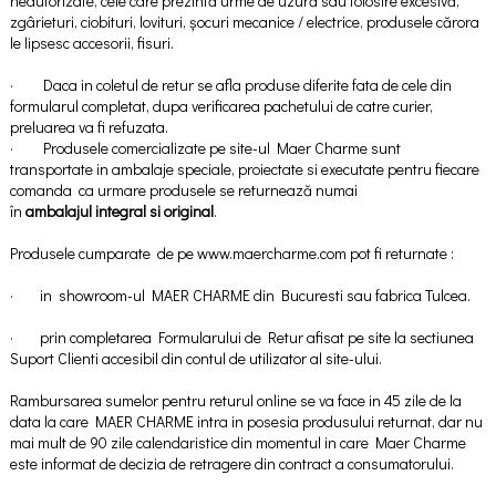
neautorizate, cele care prezintă urme de uzură sau folosire excesivă,
zgârieturi, ciobituri, lovituri, șocuri mecanice / electrice, produsele cărora
le lipsesc accesorii, fisuri.
· Daca in coletul de retur se afla produse diferite fata de cele din
formularul completat, dupa verificarea pachetului de catre curier,
preluarea va fi refuzata.
· Produsele comercializate pe site-ul Maer Charme sunt
transportate in ambalaje speciale, proiectate si executate pentru fiecare
comanda ca urmare produsele se returnează numai
în
ambalajul integral si original
.
Produsele cumparate de pe www.maercharme.com pot fi returnate :
· in showroom-ul MAER CHARME din Bucuresti sau fabrica Tulcea.
· prin completarea Formularului de Retur afisat pe site la sectiunea
Suport Clienti accesibil din contul de utilizator al site-ului.
Rambursarea sumelor pentru returul online se va face in 45 zile de la
data la care MAER CHARME intra in posesia produsului returnat, dar nu
mai mult de 90 zile calendaristice din momentul in care Maer Charme
este informat de decizia de retragere din contract a consumatorului.