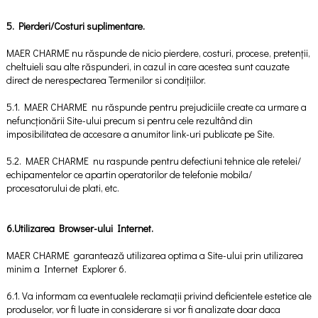
5. Pierderi/Costuri suplimentare.
MAER CHARME nu răspunde de nicio pierdere, costuri, procese, pretenții,
cheltuieli sau alte răspunderi, in cazul in care acestea sunt cauzate
direct de nerespectarea Termenilor si condițiilor.
5.1. MAER CHARME nu răspunde pentru prejudiciile create ca urmare a
nefuncționării Site-ului precum si pentru cele rezultând din
imposibilitatea de accesare a anumitor link-uri publicate pe Site.
5.2. MAER CHARME nu raspunde pentru defectiuni tehnice ale retelei/
echipamentelor ce apartin operatorilor de telefonie mobila/
procesatorului de plati, etc.
6.Utilizarea Browser-ului Internet.
MAER CHARME garantează utilizarea optima a Site-ului prin utilizarea
minim a Internet Explorer 6.
6.1. Va informam ca eventualele reclamații privind deficientele estetice ale
produselor, vor fi luate in considerare si vor fi analizate doar daca