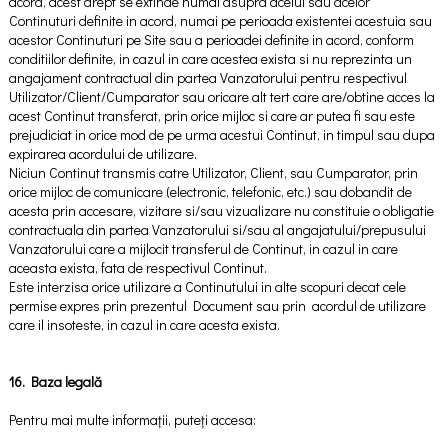
acord, acest drept se extinde numai asupra acelui sau acelor
Continuturi definite in acord, numai pe perioada existentei acestuia sau
acestor Continuturi pe Site sau a perioadei definite in acord, conform
conditiilor definite, in cazul in care acestea exista si nu reprezinta un
angajament contractual din partea Vanzatorului pentru respectivul
Utilizator/Client/Cumparator sau oricare alt tert care are/obtine acces la
acest Continut transferat, prin orice mijloc si care ar putea fi sau este
prejudiciat in orice mod de pe urma acestui Continut, in timpul sau dupa
expirarea acordului de utilizare.
Niciun Continut transmis catre Utilizator, Client, sau Cumparator, prin
orice mijloc de comunicare (electronic, telefonic, etc.) sau dobandit de
acesta prin accesare, vizitare si/sau vizualizare nu constituie o obligatie
contractuala din partea Vanzatorului si/sau al angajatului/prepusului
Vanzatorului care a mijlocit transferul de Continut, in cazul in care
aceasta exista, fata de respectivul Continut.
Este interzisa orice utilizare a Continutului in alte scopuri decat cele
permise expres prin prezentul Document sau prin acordul de utilizare
care il insoteste, in cazul in care acesta exista.
16. Baza legală
Pentru mai multe informații, puteți accesa: