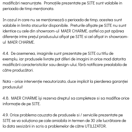
modificări neanunțate. Promoțiile prezentate pe SITE sunt valabile in
perioada de timp menționata.
In cazul in care nu se menționează o perioada de timp, acestea sunt
valabile in limita stocurilor disponibile. Preturile afișate pe SITE nu sunt
identice cu cele din showroom-ul MAER CHARME, astfel ca pot apărea
diferențe intre prețul produsului afișat pe SITE si cel afișat in showroom-
ul MAER CHARME.
4.4. De asemenea, imaginile sunt prezentate pe SITE cu titlu de
exemplu, iar produsele livrate pot diferi de imagini in orice mod datorita
modificării caracteristicilor sau design-ului, fără notificare prealabila de
către producători.
Nota – orice intervenție neautorizata, duce implicit la pierderea garanției
produsului!
4.8. MAER CHARME își rezerva dreptul sa completeze si sa modifice orice
informație de pe SITE.
4.9. Orice problema cauzata de produsele si / serviciile prezentate pe
SITE se va soluționa pe cale amiabila in termen de 30 zile lucrătoare de
la data sesizării in scris a problemelor de către UTILIZATOR.