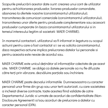
Scopurile prelucrării acestor date sunt: crearea unui cont de utilizator
pentru achizitionarea produselor, livrarea produselor comandate,
abonarea la ofertele noastre (consimtamantul utilizatorului),
transmiterea de comunicari comerciale (consimtamantul utilizatorului),
transmiterea unor oferte pentru produsele complementare sau accesorii
produselor cumparate (in baza consimtamantul utilizatorului si in
temeiul interesului legitim al societatii MAER CHARME).
In momentul contactarii, utilizatorul va fi informat in legatura cu scopul
actiunii pentru care a fost contactat si i se va solicita consimtamantul,
daca respectiva actiune implica prelucrarea datelor lui personale si
pentru aceasta este nevoie de acordul sau.
MAER CHARME este unicul deținător al informațiilor colectate de pe acest
site. MAER CHARME se obliga ca datele personale sa nu fie difuzate
către terți prin vânzare, dezvăluire parțiala sau închiriere.
MAER CHARME poate dezvalui informatiile Dumneavoastra cu caracter
personal unor firme din grup sau unor terti autorizati, cu care societatea
a incheiat diverse contracte, toate acestea fiind validate de catre
Departamentul Juridic si urmate de acorduri de confidentialitate (Non-
Disclosure Agreement) si/sau acorduri de prelucrare a datelor cu
caracter personal (DPA).