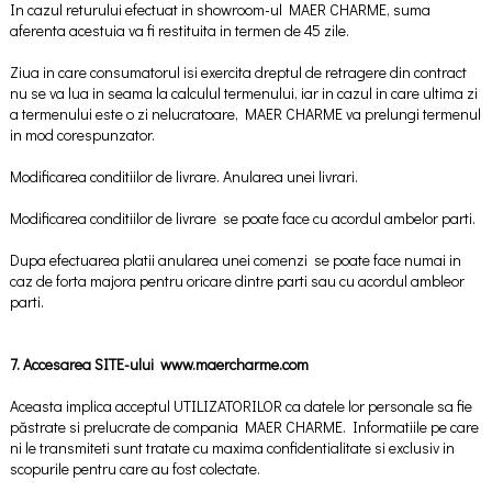
In cazul returului efectuat in showroom-ul MAER CHARME, suma
aferenta acestuia va fi restituita in termen de 45 zile.
Ziua in care consumatorul isi exercita dreptul de retragere din contract
nu se va lua in seama la calculul termenului, iar in cazul in care ultima zi
a termenului este o zi nelucratoare, MAER CHARME va prelungi termenul
in mod corespunzator.
Modificarea conditiilor de livrare. Anularea unei livrari.
Modificarea conditiilor de livrare se poate face cu acordul ambelor parti.
Dupa efectuarea platii anularea unei comenzi se poate face numai in
caz de forta majora pentru oricare dintre parti sau cu acordul ambleor
parti.
7. Accesarea SITE-ului www.maercharme.com
Aceasta implica acceptul UTILIZATORILOR ca datele lor personale sa fie
păstrate si prelucrate de compania MAER CHARME. Informatiile pe care
ni le transmiteti sunt tratate cu maxima confidentialitate si exclusiv in
scopurile pentru care au fost colectate.