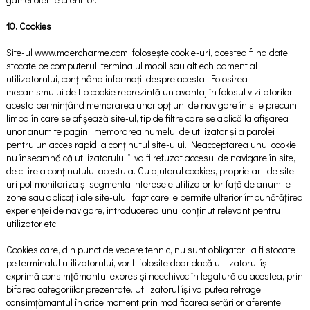
10. Cookies
Site-ul www.maercharme.com folosește cookie-uri, acestea fiind date
stocate pe computerul, terminalul mobil sau alt echipament al
utilizatorului, conținând informații despre acesta. Folosirea
mecanismului de tip cookie reprezintă un avantaj în folosul vizitatorilor,
acesta permințând memorarea unor opțiuni de navigare în site precum
limba în care se afișează site-ul, tip de filtre care se aplică la afișarea
unor anumite pagini, memorarea numelui de utilizator și a parolei
pentru un acces rapid la conținutul site-ului. Neacceptarea unui cookie
nu înseamnă că utilizatorului îi va fi refuzat accesul de navigare în site,
de citire a conținutului acestuia. Cu ajutorul cookies, proprietarii de site-
uri pot monitoriza și segmenta interesele utilizatorilor față de anumite
zone sau aplicații ale site-ului, fapt care le permite ulterior îmbunătățirea
experienței de navigare, introducerea unui conținut relevant pentru
utilizator etc.
Cookies care, din punct de vedere tehnic, nu sunt obligatorii a fi stocate
pe terminalul utilizatorului, vor fi folosite doar dacă utilizatorul își
exprimă consimțămantul expres și neechivoc în legatură cu acestea, prin
bifarea categoriilor prezentate. Utilizatorul își va putea retrage
consimțămantul în orice moment prin modificarea setărilor aferente