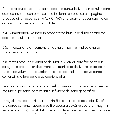
Cumparatorul are dreptul sa nu accepte bunurile livrate in cazul in care
acestea nu sunt conforme cu detaliile tehnice specificate in pagina
produsului. In acest caz, MAER CHARME isi asuma responsabilitatea
aducerii produselor la conformitate.
6.4. Cumparatorul va intra in proprietatea bunurilor dupa semnarea
documentului de transport.
6.5. In cazul anularii comenzii, niciuna din partile implicate nu va
pretinde/solicita daune.
6.6.Pentru produsele vandute de MAER CHARME care fac parte din
categoriile produselor de dimensiuni mari, taxa de livrare se aplica in
functie de volumul produselor din comanda, indiferent de valoarea
comenzii, si difera de la o categorie la alta.
Pe langa taxa volumetrica, produselor li se adauga taxele de livrare pe
regiune si pe zona, care variaza in functie de zona geografica.
Înregistrarea comenzii nu reprezintă si confirmarea acesteia. După
preluarea comenzii, aceasta va fi procesata de către operatorii noștri in
vederea confirmării si stabilirii detaliilor de livrare. Termenul estimativ de