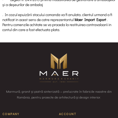
și a deșeurilor de ambalaj
. In cazul epuizării stocului comanda va fi anulata, clientul urmand a fi
notificat in acest sens de catre reprezentantul
Maer Import Export
.
Pentru comenzile achitate se va proceda la restituirea contravaloarii in
contul din care a fost efectuata plata.
Marmură, granit și piatră sinterizată — prelucrate în fabricile noastre din
România, pentru proiecte de arhitectură și design interior.
COMPANY
ACCOUNT