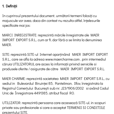
1. Definiții
In cuprinsul prezentului document, următorii termeni folosiți cu
majuscule vor avea, daca din context nu rezulta altfel, înțelesurile
specificate mai jos:
MARCI INREGISTRATE: reprezintă mărcile înregistrate ale MAER
IMPORT EXPORT S.R.L., cum ar fi, dar fără a se limita la denumirea
MAER.
SITE: reprezintă SITE-ul Internet aparținând MAER IMPORT EXPORT
S.R.L., care se afla la adresa www.maercharme.com , prin intermediul
căruia UTILIZATORUL are acces la informații privind serviciile si
produsele oferite / asigurate de către MAER IMPORT EXPORT S.R.L.
MAER CHARME: reprezintă societatea MAER IMPORT EXPORT S.R.L., cu
sediul in Bulevardul Biruinței 85, Pantelimon, Ilfov, înregistrata la
Registrul Comerțului București sub nr. J23/1906/2002 si având Codul
Unic de Înregistrare 4491385, atribut fiscal RO.
UTILIZATOR: reprezintă persoana care accesează SITE-ul, in scopuri
private sau profesionale si care a acceptat TERMENII SI CONDITIILE
prezentului SITE.