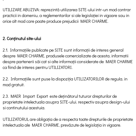
UTILIZARE ABUZIVA: reprezintă utilizarea SITE-ului intr-un mod contrar
practicii in domeniu, a reglementarilor si ale legislației in vigoare sau in
orice alt mod care poate produce prejudicii MAER CHARME.
2. Conținutul site-ului
2.1. Informațiile publicate pe SITE sunt informații de interes general
despre MAER CHARME, produsele comercializate de acesta, informatii
despre partenerii săi cat si alte informații considerate de MAER CHARME
ca fiind de interes pentru UTILIZATORI.
2.2. Informațiile sunt puse la dispoziția UTILIZATORILOR de regula, in
mod gratuit.
2.3. MAER Import Export este deținătorul tuturor drepturilor de
proprietate intelectuala asupra SITE-ului, respectiv asupra design-ului
si continutului acestuia.
UTILIZATORUL are obligația de a respecta toate drepturile de proprietate
intelectuala ale MAER CHARME, prevăzute de legislația in vigoare.