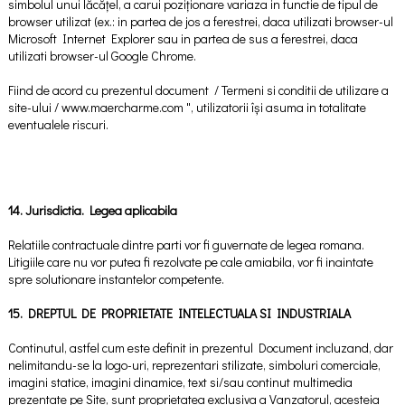
simbolul unui lăcățel, a carui poziționare variaza in functie de tipul de
browser utilizat (ex.: in partea de jos a ferestrei, daca utilizati browser-ul
Microsoft Internet Explorer sau in partea de sus a ferestrei, daca
utilizati browser-ul Google Chrome.
Fiind de acord cu prezentul document / Termeni si conditii de utilizare a
site-ului / www.maercharme.com ", utilizatorii își asuma in totalitate
eventualele riscuri.
14. Jurisdictia. Legea aplicabila
Relatiile contractuale dintre parti vor fi guvernate de legea romana.
Litigiile care nu vor putea fi rezolvate pe cale amiabila, vor fi inaintate
spre solutionare instantelor competente.
15. DREPTUL DE PROPRIETATE INTELECTUALA SI INDUSTRIALA
Continutul, astfel cum este definit in prezentul Document incluzand, dar
nelimitandu-se la logo-uri, reprezentari stilizate, simboluri comerciale,
imagini statice, imagini dinamice, text si/sau continut multimedia
prezentate pe Site, sunt proprietatea exclusiva a Vanzatorul, acesteia