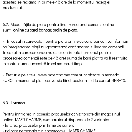
acestea se reclama in primele 48 ore de la momentul recepției
produsului.
6.2. Modalitățile de plata pentru finalizarea unei comenzi online
sunt:
online cu card bancar, ordin de plata.
- În cazul in care optați pentru plata online cu card bancar, va informam
ca înregistrarea plații nu garantează confirmarea si livrarea comenzii.
In cazul in care comanda nu este confirmata (termenul pentru
procesarea comenzii este de 48 ore) suma de bani plătita va fi restituita
in contul dumneavoastră in cel mai scurt timp.
- Preturile pe site-ul www.maercharme.com sunt afisate in moneda
EURO in momentul platii conversia fiind facuta in LEI la cursul BNR+1%.
6.3.
Livrarea
.
Pentru inntrarea in posesia produselor achizitionate din magazinul
online MAER CHARME, cumparatorul dispunde de 2 variante:
- livrarea produselor prin firme de curierat
- ridicare personala din showroom-ul MAER CHARME