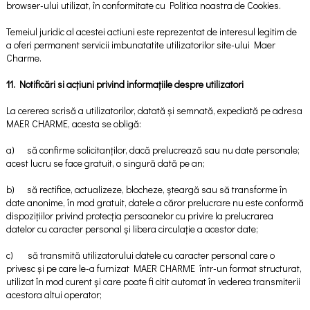
browser-ului utilizat, în conformitate cu Politica noastra de Cookies.
Temeiul juridic al acestei actiuni este reprezentat de interesul legitim de
a oferi permanent servicii imbunatatite utilizatorilor site-ului Maer
Charme.
11. Notificări si acțiuni privind informațiile despre utilizatori
La cererea scrisă a utilizatorilor, datată și semnată, expediată pe adresa
MAER CHARME, acesta se obligă:
a) să confirme solicitanților, dacă prelucrează sau nu date personale;
acest lucru se face gratuit, o singură dată pe an;
b) să rectifice, actualizeze, blocheze, șteargă sau să transforme în
date anonime, în mod gratuit, datele a căror prelucrare nu este conformă
dispozițiilor privind protecția persoanelor cu privire la prelucrarea
datelor cu caracter personal și libera circulație a acestor date;
c) să transmită utilizatorului datele cu caracter personal care o
privesc și pe care le-a furnizat MAER CHARME într-un format structurat,
utilizat în mod curent și care poate fi citit automat în vederea transmiterii
acestora altui operator;