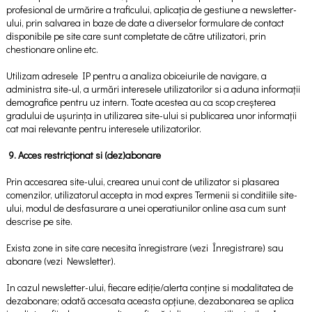
profesional de urmărire a traficului, aplicația de gestiune a newsletter-
ului, prin salvarea in baze de date a diverselor formulare de contact
disponibile pe site care sunt completate de către utilizatori, prin
chestionare online etc.
Utilizam adresele IP pentru a analiza obiceiurile de navigare, a
administra site-ul, a urmări interesele utilizatorilor si a aduna informații
demografice pentru uz intern. Toate acestea au ca scop creșterea
gradului de ușurința in utilizarea site-ului si publicarea unor informații
cat mai relevante pentru interesele utilizatorilor.
9. Acces restricționat si (dez)abonare
Prin accesarea site-ului, crearea unui cont de utilizator si plasarea
comenzilor, utilizatorul accepta in mod expres Termenii si conditiile site-
ului, modul de desfasurare a unei operatiunilor online asa cum sunt
descrise pe site.
Exista zone in site care necesita înregistrare (vezi Înregistrare) sau
abonare (vezi Newsletter).
In cazul newsletter-ului, fiecare ediție/alerta conține si modalitatea de
dezabonare; odată accesata aceasta opțiune, dezabonarea se aplica