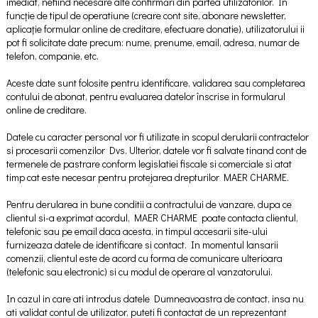
imediat, nefiind necesare alte confirmări din partea utilizatorilor. In
funcție de tipul de operatiune (creare cont site, abonare newsletter,
aplicație formular online de creditare, efectuare donatie), utilizatorului ii
pot fi solicitate date precum: nume, prenume, email, adresa, numar de
telefon, companie, etc.
Aceste date sunt folosite pentru identificare, validarea sau completarea
contului de abonat, pentru evaluarea datelor înscrise in formularul
online de creditare.
Datele cu caracter personal vor fi utilizate in scopul derularii contractelor
si procesarii comenzilor Dvs. Ulterior, datele vor fi salvate tinand cont de
termenele de pastrare conform legislatiei fiscale si comerciale si atat
timp cat este necesar pentru protejarea drepturilor MAER CHARME.
Pentru derularea in bune conditii a contractului de vanzare, dupa ce
clientul si-a exprimat acordul, MAER CHARME poate contacta clientul,
telefonic sau pe email daca acesta, in timpul accesarii site-ului
furnizeaza datele de identificare si contact. In momentul lansarii
comenzii, clientul este de acord cu forma de comunicare ulterioara
(telefonic sau electronic) si cu modul de operare al vanzatorului.
In cazul in care ati introdus datele Dumneavoastra de contact, insa nu
ati validat contul de utilizator, puteti fi contactat de un reprezentant