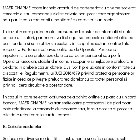
MAER CHARME poate incheia acorduri de parteneriat cu diverse societati
comerciale sau persoane juridice private non-profit care organizeaza
sau participa la campanii umanitare/ cu caracter filantropic.
In cazul in care parteneriatul presupune transfer de informatii si date
despre utilizatori, partenerul va fi obligat sa respecte confidentialitatea
acestor date si sa le utilizeze exclusiv in scopul executarii contractului
respectiv. Partenerii pot avea calitatea de Operator-Persoana
imputernicita sa prelucreze date cu caracter personal sau pot fi
Operatori asociati, stabilind in comun scopurile si mijloacele prelucrarii
de date; in ambele cazuri datele Dvs. vor fi prelucrate in conformitate cu
dispozitiile Regulamentului (UE) 2016/679 privind protecția persoanelor
fizice în ceea ce privește prelucrarea datelor cu caracter personal și
privind libera circulație a acestor date.
In cazul in care selectati optiunea de a achita online cu plata cu un card
bancar, MAER CHARME va transmite catre procesatorul de plati doar
date referitoare la comanda dumneavoastra, fara a accesa si procesa
alte date referitoare la cardul bancar.
8. Colectarea datelor
Se face prin diverse modalități si instrumente specifice precum: soft