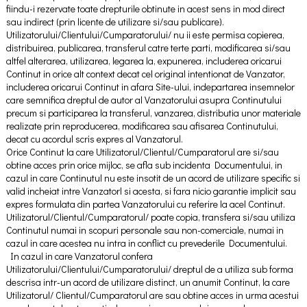
fiindu-i rezervate toate drepturile obtinute in acest sens in mod direct
sau indirect (prin licente de utilizare si/sau publicare).
Utilizatorului/Clientului/Cumparatorului/ nu ii este permisa copierea,
distribuirea, publicarea, transferul catre terte parti, modificarea si/sau
altfel alterarea, utilizarea, legarea la, expunerea, includerea oricarui
Continut in orice alt context decat cel original intentionat de Vanzator,
includerea oricarui Continut in afara Site-ului, indepartarea insemnelor
care semnifica dreptul de autor al Vanzatorului asupra Continutului
precum si participarea la transferul, vanzarea, distributia unor materiale
realizate prin reproducerea, modificarea sau afisarea Continutului,
decat cu acordul scris expres al Vanzatorul.
Orice Continut la care Utilizatorul/Clientul/Cumparatorul are si/sau
obtine acces prin orice mijloc, se afla sub incidenta Documentului, in
cazul in care Continutul nu este insotit de un acord de utilizare specific si
valid incheiat intre Vanzatorl si acesta, si fara nicio garantie implicit sau
expres formulata din partea Vanzatorului cu referire la acel Continut.
Utilizatorul/Clientul/Cumparatorul/ poate copia, transfera si/sau utiliza
Continutul numai in scopuri personale sau non-comerciale, numai in
cazul in care acestea nu intra in conflict cu prevederile Documentului.
In cazul in care Vanzatorul confera
Utilizatorului/Clientului/Cumparatorului/ dreptul de a utiliza sub forma
descrisa intr-un acord de utilizare distinct, un anumit Continut, la care
Utilizatorul/ Clientul/Cumparatorul are sau obtine acces in urma acestui