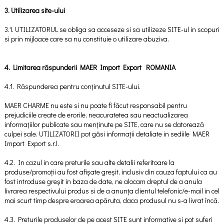
3. Utilizarea site-ului
3.1. UTILIZATORUL se obliga sa acceseze si sa utilizeze SITE-ul in scopuri
si prin mijloace care sa nu constituie o utilizare abuziva.
4. Limitarea răspunderii MAER Import Export ROMANIA
4.1. Răspunderea pentru conținutul SITE-ului.
MAER CHARME nu este si nu poate fi făcut responsabil pentru
prejudiciile create de erorile, neacuratetea sau neactualizarea
informațiilor publicate sau menținute pe SITE, care nu se datorează
culpei sale. UTILIZATORII pot găsi informații detaliate in sediile MAER
Import Export s.r.l.
4.2. In cazul in care preturile sau alte detalii referitoare la
produse/promoții au fost afișate greșit, inclusiv din cauza faptului ca au
fost introduse greșit in baza de date, ne alocam dreptul de a anula
livrarea respectivului produs si de a anunța clientul telefonic/e-mail in cel
mai scurt timp despre eroarea apăruta, daca produsul nu s-a livrat încă.
4.3. Preturile produselor de pe acest SITE sunt informative si pot suferi