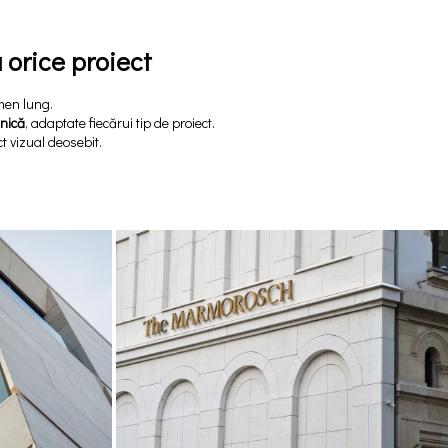
 orice proiect
rmen lung.
nică
, adaptate fiecărui tip de proiect.
t vizual deosebit.