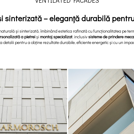
VENTILATED FACADES
și sinterizată – eleganță durabilă pentru
naturală și sinterizată, îmbinând estetica rafinată cu funcționalitatea pe te
rsonalizată a pietrei
și
montaj specializat
, inclusiv
sisteme de prindere meca
 detalii pentru a obține rezultate durabile, eficiente energetic și cu un impac