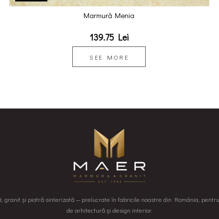
Marmură Menia
139.75 Lei
SEE MORE
granit și piatră sinterizată — prelucrate în fabricile noastre din România, pentr
de arhitectură și design interior.