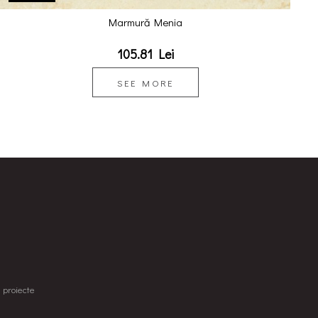
Marmură Menia
105.81 Lei
SEE MORE
u proiecte