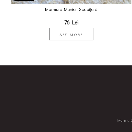
Marmură Menia - Scapițată
76 Lei
SEE MORE
Marmură, 