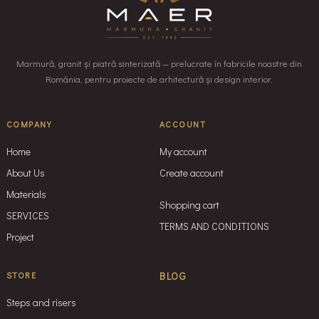
Marmură, granit și piatră sinterizată — prelucrate în fabricile noastre din
România, pentru proiecte de arhitectură și design interior.
COMPANY
ACCOUNT
Home
My account
About Us
Create account
Materials
Shopping cart
SERVICES
TERMS AND CONDITIONS
Project
STORE
BLOG
Steps and risers